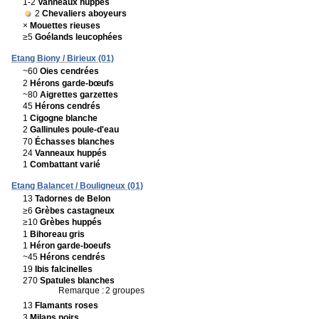
1-2
Vanneaux huppés
2
Chevaliers aboyeurs
×
Mouettes rieuses
≥5
Goélands leucophées
Etang Biony / Birieux (01)
~60
Oies cendrées
2
Hérons garde-bœufs
~80
Aigrettes garzettes
45
Hérons cendrés
1
Cigogne blanche
2
Gallinules poule-d'eau
70
Échasses blanches
24
Vanneaux huppés
1
Combattant varié
Etang Balancet / Bouligneux (01)
13
Tadornes de Belon
≥6
Grèbes castagneux
≥10
Grèbes huppés
1
Bihoreau gris
1
Héron garde-boeufs
~45
Hérons cendrés
19
Ibis falcinelles
270
Spatules blanches
Remarque :
2 groupes
13
Flamants roses
3
Milans noirs