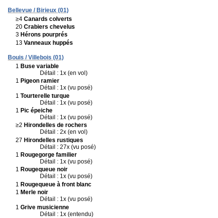
Bellevue / Birieux (01)
≥4
Canards colverts
20
Crabiers chevelus
3
Hérons pourprés
13
Vanneaux huppés
Bouis / Villebois (01)
1
Buse variable
Détail : 1x (en vol)
1
Pigeon ramier
Détail : 1x (vu posé)
1
Tourterelle turque
Détail : 1x (vu posé)
1
Pic épeiche
Détail : 1x (vu posé)
≥2
Hirondelles de rochers
Détail : 2x (en vol)
27
Hirondelles rustiques
Détail : 27x (vu posé)
1
Rougegorge familier
Détail : 1x (vu posé)
1
Rougequeue noir
Détail : 1x (vu posé)
1
Rougequeue à front blanc
1
Merle noir
Détail : 1x (vu posé)
1
Grive musicienne
Détail : 1x (entendu)