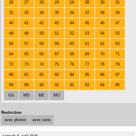
26
27
28
29
2A
2B
30
31
32
33
34
35
36
37
38
39
40
41
42
43
44
45
46
47
48
49
50
51
52
53
54
55
56
57
58
59
60
61
62
63
64
65
66
67
68
69
70
71
72
73
74
75
76
77
78
79
80
81
82
83
84
85
86
87
88
89
90
91
92
93
94
95
GG
MD
ME
MO
Restriction
avec photos
avec sons
samedi, 8. août 2026