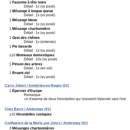
1
Fauvette à tête noire
Détail : 1x (vu posé)
1
Mésange à longue queue
Détail : 1x (vu posé)
1
Mésange bleue
Détail : 1x (vu posé)
1
Mésange charbonnière
Détail : 1x (vu posé)
1
Geai des chênes
Détail : 1x (entendu)
1
Pie bavarde
Détail : 1x (vu posé)
≥10
Moineaux domestiques
Détail : 10x (vu posé)
1
Pinson des arbres
Détail : 1x (en vol)
1
Bruant zizi
Détail : 1x (vu posé)
Carre Jobert / Ambérieu-en-Bugey (01)
1
Épervier d'Europe
Remarque :
cri d'alarme de deux hirondelles qui chassent l'épervier vers l'est
Chez Barre / Ambronay (01)
≥10
Hirondelles rustiques
Confluence de la Morte aux Joncs / Ambronay (01)
3
Mésanges charbonnières