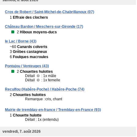
Cros de Robert / Saint-Michel-de-Chabrillanoux (07)
1
Effraie des clochers
Château Bardon / Meschers-sur-Gironde (17)
2
Hiboux moyens-ducs
le Lac / Borne (43)
~60
Canards colverts
3
Grèbes castagneux
6
Foulques macroules
Pontajou / Venteuges (43)
2
Chouettes hulottes
Détail
: 1x mâle
Détail
: 1x femelle
Reculfou (Habère-Poche) / Habère-Poche (74)
2
Chouettes hulottes
Remarque :
cris, chant
Mairie de tremblay-en-france / Tremblay-en-France (93)
1
Chouette hulotte
Détail : 1x (entendu)
vendredi, 7. août 2026