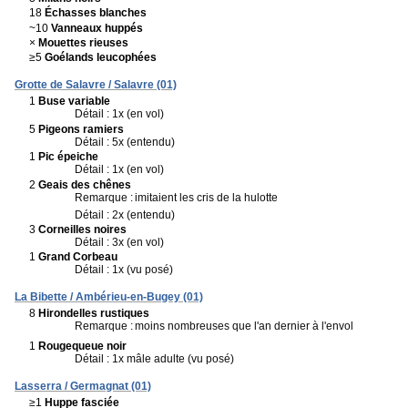
18
Échasses blanches
~10
Vanneaux huppés
×
Mouettes rieuses
≥5
Goélands leucophées
Grotte de Salavre / Salavre (01)
1
Buse variable
Détail : 1x (en vol)
5
Pigeons ramiers
Détail : 5x (entendu)
1
Pic épeiche
Détail : 1x (en vol)
2
Geais des chênes
Remarque :
imitaient les cris de la hulotte
Détail : 2x (entendu)
3
Corneilles noires
Détail : 3x (en vol)
1
Grand Corbeau
Détail : 1x (vu posé)
La Bibette / Ambérieu-en-Bugey (01)
8
Hirondelles rustiques
Remarque :
moins nombreuses que l'an dernier à l'envol
1
Rougequeue noir
Détail : 1x mâle adulte (vu posé)
Lasserra / Germagnat (01)
≥1
Huppe fasciée