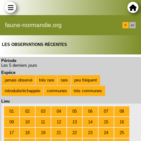
faune-normandie.org
fr
en
LES OBSERVATIONS RÉCENTES
Période
Les 5 derniers jours
Espèce
jamais observé
très rare
rare
peu fréquent
introduite/échappée
communes
très communes
Lieu
01
02
03
04
05
06
07
08
09
10
11
12
13
14
15
16
17
18
19
21
22
23
24
25