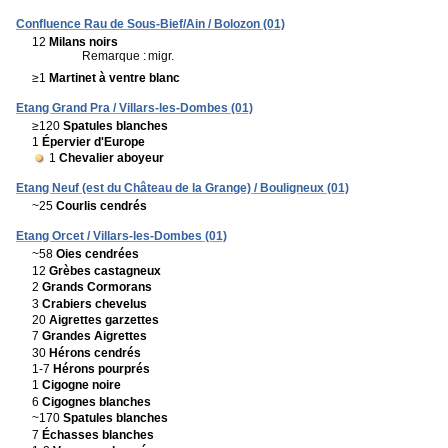
Confluence Rau de Sous-Bief/Ain / Bolozon (01)
12
Milans noirs
Remarque :
migr.
≥1
Martinet à ventre blanc
Etang Grand Pra / Villars-les-Dombes (01)
≥120
Spatules blanches
1
Épervier d'Europe
1
Chevalier aboyeur
Etang Neuf (est du Château de la Grange) / Bouligneux (01)
~25
Courlis cendrés
Etang Orcet / Villars-les-Dombes (01)
~58
Oies cendrées
12
Grèbes castagneux
2
Grands Cormorans
3
Crabiers chevelus
20
Aigrettes garzettes
7
Grandes Aigrettes
30
Hérons cendrés
1-7
Hérons pourprés
1
Cigogne noire
6
Cigognes blanches
~170
Spatules blanches
7
Échasses blanches