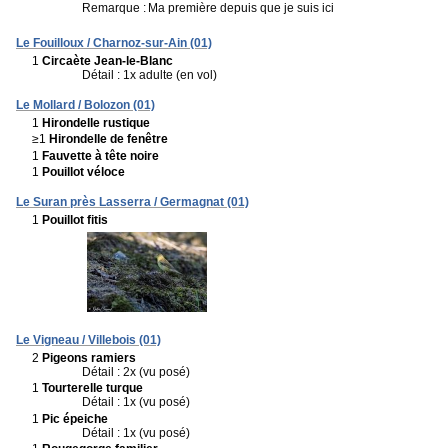
Remarque :
Ma première depuis que je suis ici
Le Fouilloux / Charnoz-sur-Ain (01)
1
Circaète Jean-le-Blanc
Détail : 1x adulte (en vol)
Le Mollard / Bolozon (01)
1
Hirondelle rustique
≥1
Hirondelle de fenêtre
1
Fauvette à tête noire
1
Pouillot véloce
Le Suran près Lasserra / Germagnat (01)
1
Pouillot fitis
Le Vigneau / Villebois (01)
2
Pigeons ramiers
Détail : 2x (vu posé)
1
Tourterelle turque
Détail : 1x (vu posé)
1
Pic épeiche
Détail : 1x (vu posé)