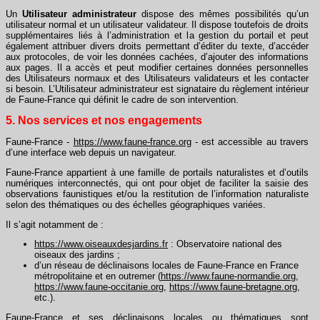
Un
Utilisateur administrateur
dispose des mêmes possibilités qu’un
utilisateur normal et un utilisateur validateur. Il dispose toutefois de droits
supplémentaires liés à l’administration et la gestion du portail et peut
également attribuer divers droits permettant d’éditer du texte, d’accéder
aux protocoles, de voir les données cachées, d’ajouter des informations
aux pages. Il a accès et peut modifier certaines données personnelles
des Utilisateurs normaux et des Utilisateurs validateurs et les contacter
si besoin. L’Utilisateur administrateur est signataire du règlement intérieur
de Faune-France qui définit le cadre de son intervention.
5. Nos services et nos engagements
Faune-France -
https://www.faune-france.org
- est accessible au travers
d’une interface web depuis un navigateur.
Faune-France appartient à une famille de portails naturalistes et d’outils
numériques interconnectés, qui ont pour objet de faciliter la saisie des
observations faunistiques et/ou la restitution de l’information naturaliste
selon des thématiques ou des échelles géographiques variées.
Il s’agit notamment de :
https://www.oiseauxdesjardins.fr
: Observatoire national des
oiseaux des jardins ;
d’un réseau de déclinaisons locales de Faune-France en France
métropolitaine et en outremer (
https://www.faune-normandie.org
,
https://www.faune-occitanie.org
,
https://www.faune-bretagne.org
,
etc.).
Faune-France et ses déclinaisons locales ou thématiques sont