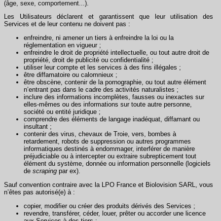
(âge, sexe, comportement...).
Les Utilisateurs déclarent et garantissent que leur utilisation des
Services et de leur contenu ne doivent pas :
enfreindre, ni amener un tiers à enfreindre la loi ou la
réglementation en vigueur ;
enfreindre le droit de propriété intellectuelle, ou tout autre droit de
propriété, droit de publicité ou confidentialité ;
utiliser leur compte et les services à des fins illégales ;
être diffamatoire ou calomnieux ;
être obscène, contenir de la pornographie, ou tout autre élément
n’entrant pas dans le cadre des activités naturalistes ;
inclure des informations incomplètes, fausses ou inexactes sur
elles-mêmes ou des informations sur toute autre personne,
société ou entité juridique ;
comprendre des éléments de langage inadéquat, diffamant ou
insultant ;
contenir des virus, chevaux de Troie, vers, bombes à
retardement, robots de suppression ou autres programmes
informatiques destinés à endommager, interférer de manière
préjudiciable ou à intercepter ou extraire subrepticement tout
élément du système, donnée ou information personnelle (logiciels
de
scraping
par ex).
Sauf convention contraire avec la LPO France et Biolovision SARL, vous
n’êtes pas autorisé(e) à :
copier, modifier ou créer des produits dérivés des Services ;
revendre, transférer, céder, louer, prêter ou accorder une licence
aux Services à des tiers ;