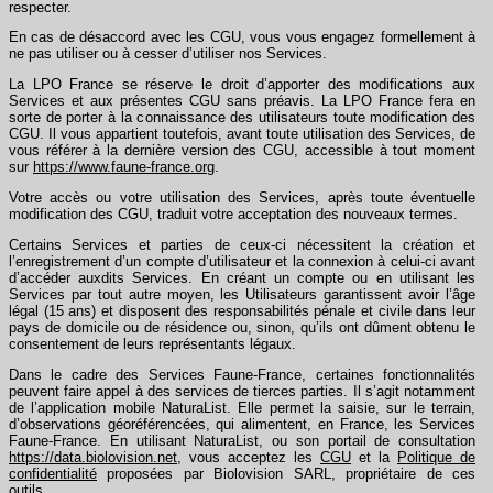
respecter.
En cas de désaccord avec les CGU, vous vous engagez formellement à
ne pas utiliser ou à cesser d’utiliser nos Services.
La LPO France se réserve le droit d’apporter des modifications aux
Services et aux présentes CGU sans préavis. La LPO France fera en
sorte de porter à la connaissance des utilisateurs toute modification des
CGU. Il vous appartient toutefois, avant toute utilisation des Services, de
vous référer à la dernière version des CGU, accessible à tout moment
sur
https://www.faune-france.org
.
Votre accès ou votre utilisation des Services, après toute éventuelle
modification des CGU, traduit votre acceptation des nouveaux termes.
Certains Services et parties de ceux-ci nécessitent la création et
l’enregistrement d’un compte d’utilisateur et la connexion à celui-ci avant
d’accéder auxdits Services. En créant un compte ou en utilisant les
Services par tout autre moyen, les Utilisateurs garantissent avoir l’âge
légal (15 ans) et disposent des responsabilités pénale et civile dans leur
pays de domicile ou de résidence ou, sinon, qu’ils ont dûment obtenu le
consentement de leurs représentants légaux.
Dans le cadre des Services Faune-France, certaines fonctionnalités
peuvent faire appel à des services de tierces parties. Il s’agit notamment
de l’application mobile NaturaList. Elle permet la saisie, sur le terrain,
d’observations géoréférencées, qui alimentent, en France, les Services
Faune-France. En utilisant NaturaList, ou son portail de consultation
https://data.biolovision.net
, vous acceptez les
CGU
et la
Politique de
confidentialité
proposées par Biolovision SARL, propriétaire de ces
outils
.