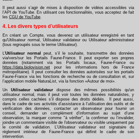
Il peut aussi s’agir de mises à disposition de vidéos accessibles via
l’API de YouTube. En utilisant ces fonctionnalités, vous acceptez de fait
les
CGU de YouTube
.
4. Les divers types d’utilisateurs
En créant un Compte, vous devenez un utilisateur enregistré en tant
qu'Utilisateur normal, Utilisateur validateur ou Utilisateur administrateur
(tous regroupés sous le terme Utilisateur).
L'
Utilisateur normal
peut, s’il le souhaite, transmettre des données
via/vers/sur les Portails Faune-France. Il peut exporter ses propres
données (notamment via les Portails locaux, Faune-France ou
https://data.biolovision.net
pour les informations hors de France
métropolitaine). Il peut consulter les données autorisées sur les portails
Faune-France via les fonctions de recherche ou de consultation et, sur
l’application mobile NaturaList, via la fonction «Autour de moi».
Un
Utilisateur validateur
dispose des mêmes possibilités qu'un
utilisateur normal, mais il peut voir toutes les données naturalistes, y
compris celles cachées s’il dispose des droits dédiés. Il peut aussi,
dans le cadre de ses activités d’assistance à l’utilisation des outils et de
vérification des données, contacter un observateur pour fournir un
conseil, demander un complément d’information au sujet d’une
observation, la marquer comme "à vérifier", la confirmer ou l’invalider,
joindre un commentaire visible de l'observateur ou visible uniquement par
le comité de validation. L’Utilisateur validateur est signataire du
règlement intérieur de Faune-France qui définit le cadre de son
intervention.