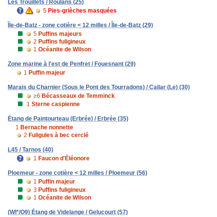
Les Trouillets / Roulans (25)
5
Pies-grièches masquées
Île-de-Batz - zone cotière < 12 milles / Île-de-Batz (29)
5
Puffins majeurs
2
Puffins fuligineux
1
Océanite de Wilson
Zone marine à l'est de Penfret / Fouesnant (29)
1
Puffin majeur
Marais du Charnier (Sous le Pont des Tourradons) / Cailar (Le) (30)
≥6
Bécasseaux de Temminck
1
Sterne caspienne
Étang de Paintourteau (Erbrée) / Erbrée (35)
1
Bernache nonnette
2
Fuligules à bec cerclé
L45 / Tarnos (40)
1
Faucon d'Éléonore
Ploemeur - zone cotière < 12 milles / Ploemeur (56)
1
Puffin majeur
3
Puffins fuligineux
1
Océanite de Wilson
(WI*/O9) Étang de Videlange / Gelucourt (57)