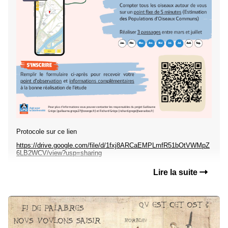
Protocole sur ce lien
https://drive.google.com/file/d/1fxj8ARCaEMPLmfR51bOtVWMpZ
6LB2WCV/view?usp=sharing
Lire la suite