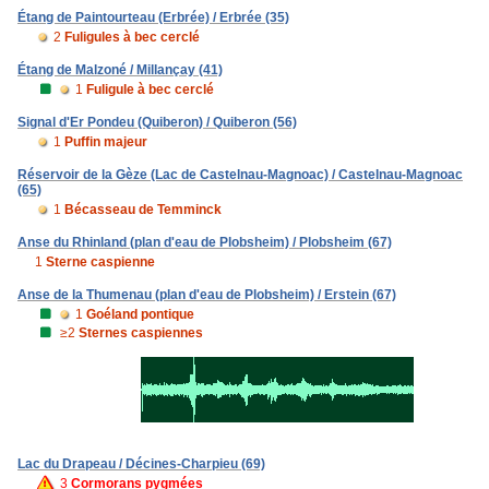
Étang de Paintourteau (Erbrée) / Erbrée (35)
2
Fuligules à bec cerclé
Étang de Malzoné / Millançay (41)
1
Fuligule à bec cerclé
Signal d'Er Pondeu (Quiberon) / Quiberon (56)
1
Puffin majeur
Réservoir de la Gèze (Lac de Castelnau-Magnoac) / Castelnau-Magnoac
(65)
1
Bécasseau de Temminck
Anse du Rhinland (plan d'eau de Plobsheim) / Plobsheim (67)
1
Sterne caspienne
Anse de la Thumenau (plan d'eau de Plobsheim) / Erstein (67)
1
Goéland pontique
≥2
Sternes caspiennes
Lac du Drapeau / Décines-Charpieu (69)
3
Cormorans pygmées