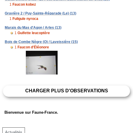
1
Faucon kobez
Gravière 2 / Puy-Sainte-Réparade (Le) (13)
1
Fuligule nyroca
Marais du Mas d'Agon / Arles (13)
1
Guifette leucoptère
Bois de Combe Nègre (O) / Laveissière (15)
1
Faucon d'Éléonore
CHARGER PLUS D'OBSERVATIONS
Bienvenue sur Faune-France.
Actualités