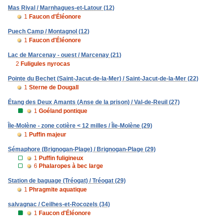
Mas Rival / Marnhagues-et-Latour (12)
1
Faucon d'Éléonore
Puech Camp / Montagnol (12)
1
Faucon d'Éléonore
Lac de Marcenay - ouest / Marcenay (21)
2
Fuligules nyrocas
Pointe du Bechet (Saint-Jacut-de-la-Mer) / Saint-Jacut-de-la-Mer (22)
1
Sterne de Dougall
Étang des Deux Amants (Anse de la prison) / Val-de-Reuil (27)
1
Goéland pontique
Île-Molène - zone cotière < 12 milles / Île-Molène (29)
1
Puffin majeur
Sémaphore (Brignogan-Plage) / Brignogan-Plage (29)
1
Puffin fuligineux
6
Phalaropes à bec large
Station de baguage (Tréogat) / Tréogat (29)
1
Phragmite aquatique
salvagnac / Ceilhes-et-Rocozels (34)
1
Faucon d'Éléonore