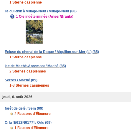
1
Sterne caspienne
Ile du Rhin à Village-Neuf / Village-Neuf (68)
1
Oie indéterminée (Anser/Branta)
Ecluse du chenal de la Raque / Aiguillon-sur-Mer (L') (85)
1
Sterne caspienne
lac de Maché-Apremont / Maché (85)
2
Sternes caspiennes
Serres / Maché (85)
1-3
Sternes caspiennes
jeudi, 6. août 2026
forêt de gelé / Sem (09)
2
Faucons d'Éléonore
Orlu [E612N6177] / Orlu (09)
1
Faucon d'Éléonore