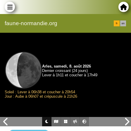
faune-normandie.org
fr
en
Arles, samedi, 8. août 2026
Dernier croissant (24 jours)
Lever à 1h11 et coucher à 17h49
Soleil : Lever à 06h38 et coucher à 20h54
Jour : Aube à 06h07 et crépuscule à 21h26